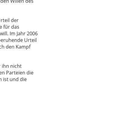
 den Willen des
teil der
e für das
ill. Im Jahr 2006
beruhende Urteil
rch den Kampf
 ihn nicht
en Parteien die
 ist und die