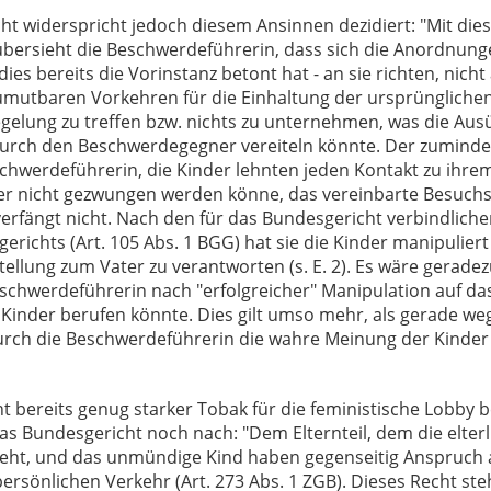
t widerspricht jedoch diesem Ansinnen dezidiert: "Mit die
bersieht die Beschwerdeführerin, dass sich die Anordnun
ies bereits die Vorinstanz betont hat - an sie richten, nicht
 zumutbaren Vorkehren für die Einhaltung der ursprüngliche
gelung zu treffen bzw. nichts zu unternehmen, was die Au
urch den Beschwerdegegner vereiteln könnte. Der zumind
hwerdeführerin, die Kinder lehnten jeden Kontakt zu ihrem
ber nicht gezwungen werden könne, das vereinbarte Besuch
erfängt nicht. Nach den für das Bundesgericht verbindliche
erichts (Art. 105 Abs. 1 BGG) hat sie die Kinder manipulier
ellung zum Vater zu verantworten (s. E. 2). Es wäre gerade
schwerdeführerin nach "erfolgreicher" Manipulation auf da
Kinder berufen könnte. Dies gilt umso mehr, als gerade we
rch die Beschwerdeführerin die wahre Meinung der Kinder n
ht bereits genug starker Tobak für die feministische Lobby
das Bundesgericht noch nach: "Dem Elternteil, dem die elter
teht, und das unmündige Kind haben gegenseitig Anspruch 
rsönlichen Verkehr (Art. 273 Abs. 1 ZGB). Dieses Recht st