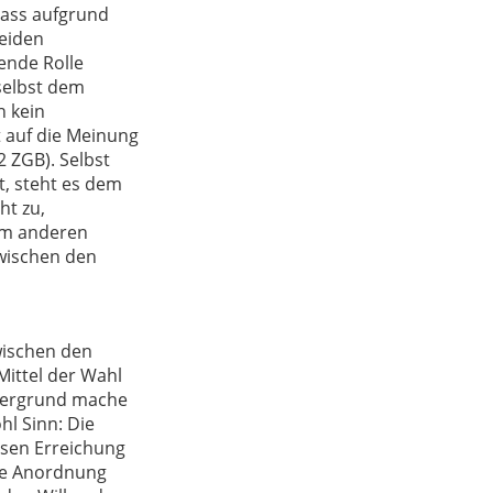
 dass aufgrund
beiden
dende Rolle
 selbst dem
n kein
st auf die Meinung
2 ZGB). Selbst
t, steht es dem
ht zu,
dem anderen
zwischen den
wischen den
Mittel der Wahl
ntergrund mache
hl Sinn: Die
essen Erreichung
die Anordnung