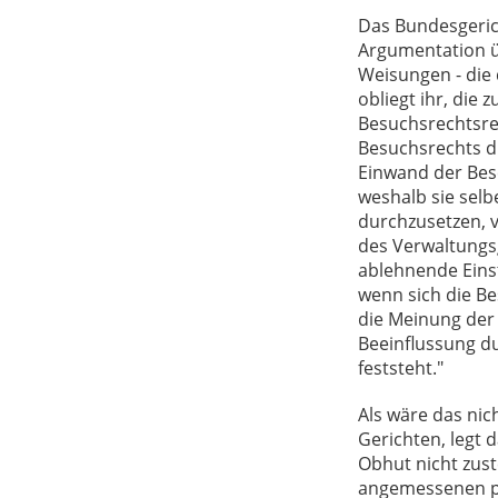
Das Bundesgerich
Argumentation ü
Weisungen - die d
obliegt ihr, die
Besuchsrechtsre
Besuchsrechts d
Einwand der Besc
weshalb sie sel
durchzusetzen, v
des Verwaltungsg
ablehnende Einst
wenn sich die Be
die Meinung der 
Beeinflussung du
feststeht."
Als wäre das nic
Gerichten, legt 
Obhut nicht zus
angemessenen pe