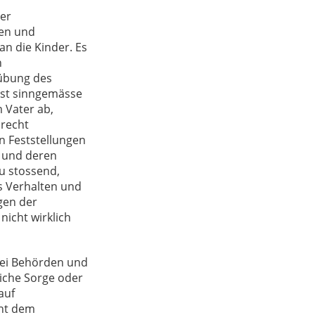
ser
gen und
 an die Kinder. Es
n
sübung des
est sinngemässe
 Vater ab,
srecht
n Feststellungen
t und deren
zu stossend,
s Verhalten und
gen der
icht wirklich
 bei Behörden und
liche Sorge oder
auf
eht dem