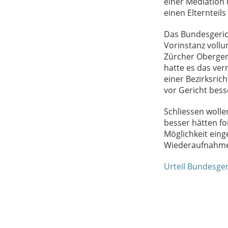
einer Mediation 
einen Elternteils
Das Bundesgerich
Vorinstanz vollu
Zürcher Obergeri
hatte es das ver
einer Bezirksric
vor Gericht bes
Schliessen wollen
besser hätten fo
Möglichkeit ein
Wiederaufnahme d
Urteil Bundesger