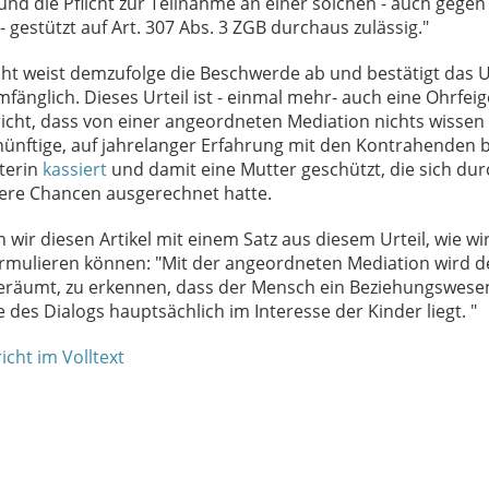
und die Pflicht zur Teilnahme an einer solchen - auch gegen
 - gestützt auf Art. 307 Abs. 3 ZGB durchaus zulässig."
t weist demzufolge die Beschwerde ab und bestätigt das Ur
mfänglich. Dieses Urteil ist - einmal mehr- auch eine Ohrfeig
cht, dass von einer angeordneten Mediation nichts wissen w
nünftige, auf jahrelanger Erfahrung mit den Kontrahenden 
hterin
kassiert
und damit eine Mutter geschützt, die sich du
sere Chancen ausgerechnet hatte.
 wir diesen Artikel mit einem Satz aus diesem Urteil, wie wir
rmulieren können: "Mit der angeordneten Mediation wird d
geräumt, zu erkennen, dass der Mensch ein Beziehungswesen
es Dialogs hauptsächlich im Interesse der Kinder liegt. "
icht im Volltext