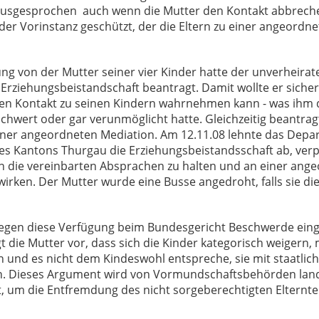
usgesprochen  auch wenn die Mutter den Kontakt abbrechen
der Vorinstanz geschützt, der die Eltern zu einer angeordn
g von der Mutter seiner vier Kinder hatte der unverheirate
 Erziehungsbeistandschaft beantragt. Damit wollte er sicher 
en Kontakt zu seinen Kindern wahrnehmen kann - was ihm 
chwert oder gar verunmöglicht hatte. Gleichzeitig beantragt
ner angeordneten Mediation. Am 12.11.08 lehnte das Depart
es Kantons Thurgau die Erziehungsbeistandsschaft ab, verp
 an die vereinbarten Absprachen zu halten und an einer ang
irken. Der Mutter wurde eine Busse angedroht, falls sie d
egen diese Verfügung beim Bundesgericht Beschwerde eingel
t die Mutter vor, dass sich die Kinder kategorisch weigern,
 und es nicht dem Kindeswohl entspreche, sie mit staatlic
n. Dieses Argument wird von Vormundschaftsbehörden lan
 um die Entfremdung des nicht sorgeberechtigten Elterntei