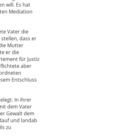
 will. Es hat
eten Mediation
te Vater die
stellen, dass er
die Mutter
e er die
ement für Justiz
flichtete aber
eordneten
iesem Entschluss
egt. In ihrer
 mit dem Vater
her Gewalt dem
dauf und landab
ls zu