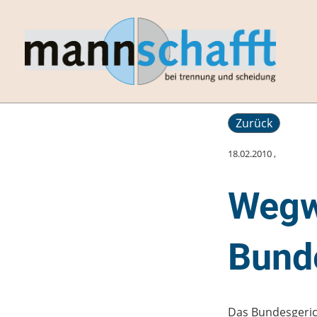
Zurück
18.02.2010
,
Wegw
Bund
Das Bundesgerich