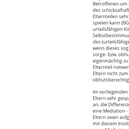
Betroffenen um s
des schicksalhaf
Elternteilen seh
spielen kann (BGE
urteilsfähigen K
Selbstbestimmungs
des (urteilsfähi
wenn dieses sog.
sorge- bzw. obhu
eigenmächtig zu
Elternteil notwen
Eltern nicht zum
obhutsberechtigt
Im vorliegenden 
Eltern sehr gesp
an, die Differe
eine Mediation -
Eltern seien aufg
mit diesem Inst