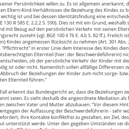
einer Persönlichkeit willen zu. Es ist allgemein anerkannt,
ten Eltern-Kind-Verhältnisses die Beziehung des Kindes zu 
r wichtig ist und bei dessen Identitätsfindung eine entschei
 130 III 585 E. 2.2.2 S. 590). Dies ist mit ein Grund, weshalb
ind mit Bezug auf den persönlichen Verkehr mit seinen Elter
recht zusteht (vgl. BGE 100 II 76 E. 4.b S. 82 ff.). Freilich i
gen) Kindes angemessen Rücksicht zu nehmen (Art. 301 Abs. 
 "Pflichtrecht" in erster Linie dem Interesse des Kindes dien
tsberechtigten Elternteil (hier: der Beschwerdeführerin) nic
 entscheiden, ob der persönliche Verkehr der Kinder mit 
dig ist oder nicht. Namentlich sollen allfällige Differenzen 
 Abbruch der Beziehungen der Kinder zum nicht sorge- bzw.
en Elternteil führen."
Fall erkennt das Bundesgericht an, dass die Beziehungen z
annt seien. Es sieht deshalb die angeordnete Mediation als 
nzen zwischen Vater und Mutter abzubauen: "Vor diesem Hi
 entgegen der Auffassung der Beschwerdeführerin - sehr wo
efordert, ihre Kontakte konfliktfrei zu gestalten, ein Ziel, d
itut unterstützt werde. Unter den gegeben Umständen sei 