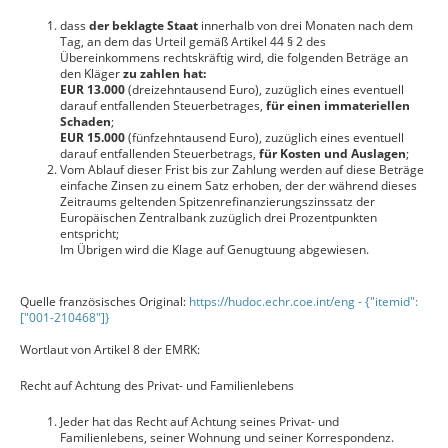
dass
der beklagte Staat
innerhalb von drei Monaten nach dem
Tag, an dem das Urteil gemäß Artikel 44 § 2 des
Übereinkommens rechtskräftig wird, die folgenden Beträge an
den Kläger
zu zahlen hat:
EUR 13.000
(dreizehntausend Euro), zuzüglich eines eventuell
darauf entfallenden Steuerbetrages,
für einen immateriellen
Schaden
;
EUR 15.000
(fünfzehntausend Euro), zuzüglich eines eventuell
darauf entfallenden Steuerbetrags,
für Kosten und Auslagen
;
Vom Ablauf dieser Frist bis zur Zahlung werden auf diese Beträge
einfache Zinsen zu einem Satz erhoben, der der während dieses
Zeitraums geltenden Spitzenrefinanzierungszinssatz der
Europäischen Zentralbank zuzüglich drei Prozentpunkten
entspricht;
Im Übrigen wird die Klage auf Genugtuung abgewiesen.
Quelle französisches Original:
https://hudoc.echr.coe.int/eng - {"itemid":
["001-210468"]}
Wortlaut von Artikel 8 der EMRK:
Recht auf Achtung des Privat- und Familienlebens
Jeder hat das Recht auf Achtung seines Privat- und
Familienlebens, seiner Wohnung und seiner Korrespondenz.