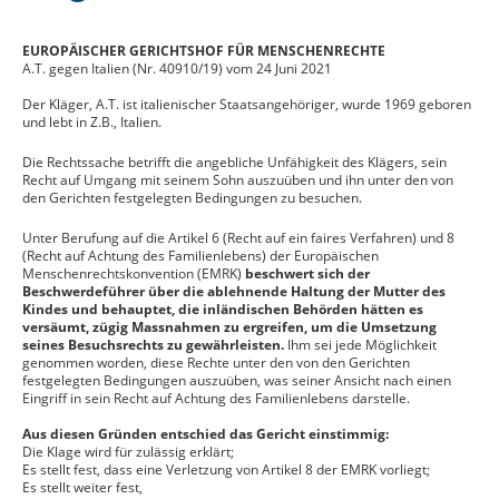
EUROPÄISCHER GERICHTSHOF FÜR MENSCHENRECHTE
A.T. gegen Italien (Nr. 40910/19) vom 24 Juni 2021
Der Kläger, A.T. ist italienischer Staatsangehöriger, wurde 1969 geboren
und lebt in Z.B., Italien.
Die Rechtssache betrifft die angebliche Unfähigkeit des Klägers, sein
Recht auf Umgang mit seinem Sohn auszuüben und ihn unter den von
den Gerichten festgelegten Bedingungen zu besuchen.
Unter Berufung auf die Artikel 6 (Recht auf ein faires Verfahren) und 8
(Recht auf Achtung des Familienlebens) der Europäischen
Menschenrechtskonvention (EMRK)
beschwert sich der
Beschwerdeführer über die ablehnende Haltung der Mutter des
Kindes und behauptet, die inländischen Behörden hätten es
versäumt, zügig Massnahmen zu ergreifen, um die Umsetzung
seines Besuchsrechts zu gewährleisten.
Ihm sei jede Möglichkeit
genommen worden, diese Rechte unter den von den Gerichten
festgelegten Bedingungen auszuüben, was seiner Ansicht nach einen
Eingriff in sein Recht auf Achtung des Familienlebens darstelle.
Aus diesen Gründen entschied das Gericht einstimmig:
Die Klage wird für zulässig erklärt;
Es stellt fest, dass eine Verletzung von Artikel 8 der EMRK vorliegt;
Es stellt weiter fest,